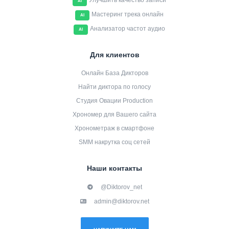
Улучшить качество записи
AI
Мастеринг трека онлайн
AI
Анализатор частот аудио
AI
Для клиентов
Онлайн База Дикторов
Найти диктора по голосу
Студия Овации Production
Хрономер для Вашего сайта
Хронометраж в смартфоне
SMM накрутка соц сетей
Наши контакты
@Diktorov_net
admin@diktorov.net