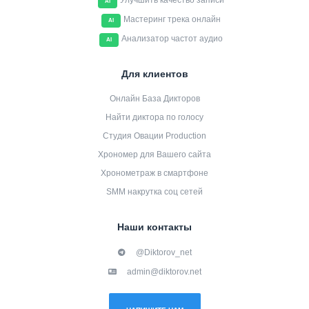
Улучшить качество записи
AI
Мастеринг трека онлайн
AI
Анализатор частот аудио
AI
Для клиентов
Онлайн База Дикторов
Найти диктора по голосу
Студия Овации Production
Хрономер для Вашего сайта
Хронометраж в смартфоне
SMM накрутка соц сетей
Наши контакты
@Diktorov_net
admin@diktorov.net