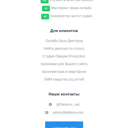
Улучшить качество записи
AI
Мастеринг трека онлайн
AI
Анализатор частот аудио
AI
Для клиентов
Онлайн База Дикторов
Найти диктора по голосу
Студия Овации Production
Хрономер для Вашего сайта
Хронометраж в смартфоне
SMM накрутка соц сетей
Наши контакты
@Diktorov_net
admin@diktorov.net