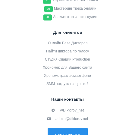
Улучшить качество записи
AI
Мастеринг трека онлайн
AI
Анализатор частот аудио
AI
Для клиентов
Онлайн База Дикторов
Найти диктора по голосу
Студия Овации Production
Хрономер для Вашего сайта
Хронометраж в смартфоне
SMM накрутка соц сетей
Наши контакты
@Diktorov_net
admin@diktorov.net