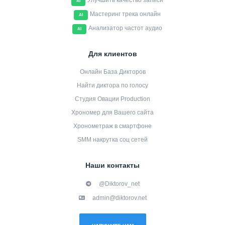
Улучшить качество записи
AI
Мастеринг трека онлайн
AI
Анализатор частот аудио
AI
Для клиентов
Онлайн База Дикторов
Найти диктора по голосу
Студия Овации Production
Хрономер для Вашего сайта
Хронометраж в смартфоне
SMM накрутка соц сетей
Наши контакты
@Diktorov_net
admin@diktorov.net