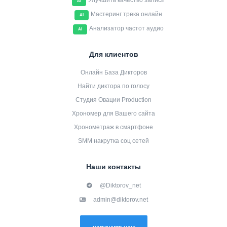
Улучшить качество записи
AI
Мастеринг трека онлайн
AI
Анализатор частот аудио
AI
Для клиентов
Онлайн База Дикторов
Найти диктора по голосу
Студия Овации Production
Хрономер для Вашего сайта
Хронометраж в смартфоне
SMM накрутка соц сетей
Наши контакты
@Diktorov_net
admin@diktorov.net