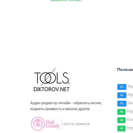
Полезн
Ау
CL
Ау
CL
Аудио редактор онлайн - обрезать песню,
Он
CL
поднять громкость и многое другое.
Раз
AI
Гол
AI
Улу
AI