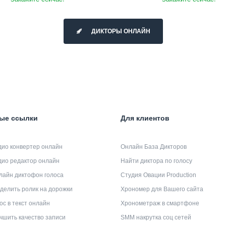
ДИКТОРЫ ОНЛАЙН
ые ссылки
Для клиентов
дио конвертер онлайн
Онлайн База Дикторов
дио редактор онлайн
Найти диктора по голосу
лайн диктофон голоса
Студия Овации Production
делить ролик на дорожки
Хрономер для Вашего сайта
ос в текст онлайн
Хронометраж в смартфоне
чшить качество записи
SMM накрутка соц сетей