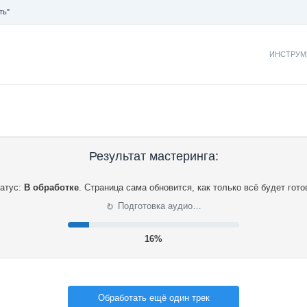
ть"
ИНСТРУМ
Результат мастеринга:
атус:
В обработке
.
Страница сама обновится, как только всё будет гото
⟳
Подготовка аудио…
17%
Обработать ещё один трек