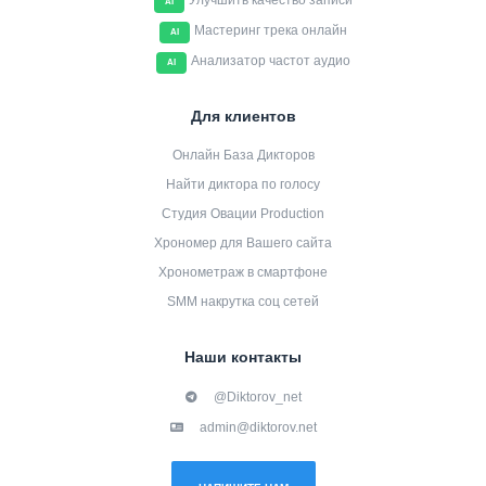
Улучшить качество записи
AI
Мастеринг трека онлайн
AI
Анализатор частот аудио
AI
Для клиентов
Онлайн База Дикторов
Найти диктора по голосу
Студия Овации Production
Хрономер для Вашего сайта
Хронометраж в смартфоне
SMM накрутка соц сетей
Наши контакты
@Diktorov_net
admin@diktorov.net