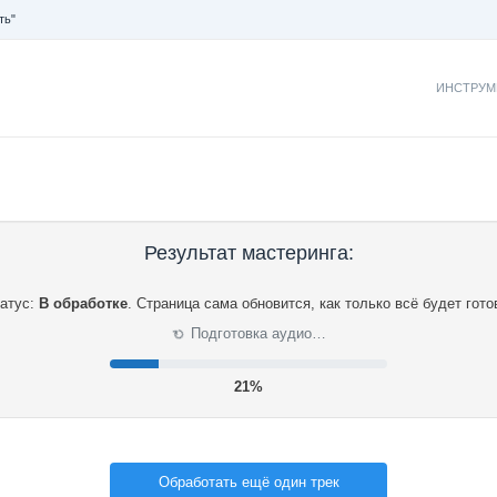
ть"
ИНСТРУМ
Результат мастеринга:
атус:
В обработке
.
Страница сама обновится, как только всё будет гото
⟳
Подготовка аудио…
21%
Обработать ещё один трек