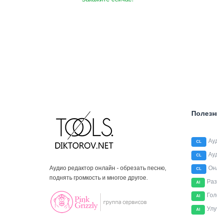
Полезн
Ау
CL
Ау
CL
Аудио редактор онлайн - обрезать песню,
Он
CL
поднять громкость и многое другое.
Раз
AI
Гол
AI
Улу
AI