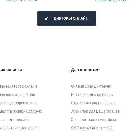
ДИКТОРЫ ОНЛАЙН
ые ссылки
Для клиентов
дио конвертер онлайн
Онлайн База Дикторов
дио редактор онлайн
Найти диктора по голосу
лайн диктофон голоса
Студия Овации Production
делить ролик на дорожки
Хрономер для Вашего сайта
ос в текст онлайн
Хронометраж в смартфоне
чшить качество записи
SMM накрутка соц сетей