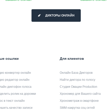
ДИКТОРЫ ОНЛАЙН
ые ссылки
Для клиентов
дио конвертер онлайн
Онлайн База Дикторов
дио редактор онлайн
Найти диктора по голосу
лайн диктофон голоса
Студия Овации Production
делить ролик на дорожки
Хрономер для Вашего сайта
ос в текст онлайн
Хронометраж в смартфоне
чшить качество записи
SMM накрутка соц сетей