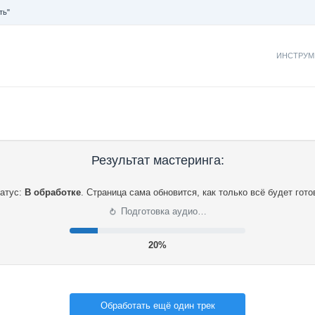
ть"
ИНСТРУМ
Результат мастеринга:
атус:
В обработке
.
Страница сама обновится, как только всё будет гото
⟳
Подготовка аудио…
21%
Обработать ещё один трек