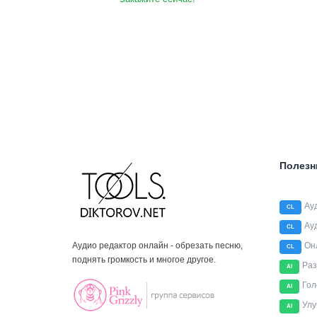
Полезн
Ау
CL
Ау
CL
Аудио редактор онлайн - обрезать песню,
Он
CL
поднять громкость и многое другое.
Раз
AI
Гол
AI
Улу
AI