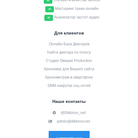
Улучшить качество записи
AI
Мастеринг трека онлайн
AI
Анализатор частот аудио
AI
Для клиентов
Онлайн База Дикторов
Найти диктора по голосу
Студия Овации Production
Хрономер для Вашего сайта
Хронометраж в смартфоне
SMM накрутка соц сетей
Наши контакты
@Diktorov_net
admin@diktorov.net