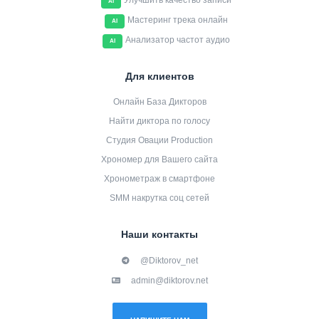
Улучшить качество записи
AI
Мастеринг трека онлайн
AI
Анализатор частот аудио
AI
Для клиентов
Онлайн База Дикторов
Найти диктора по голосу
Студия Овации Production
Хрономер для Вашего сайта
Хронометраж в смартфоне
SMM накрутка соц сетей
Наши контакты
@Diktorov_net
admin@diktorov.net