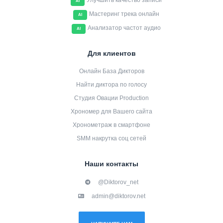
Улучшить качество записи
AI
Мастеринг трека онлайн
AI
Анализатор частот аудио
AI
Для клиентов
Онлайн База Дикторов
Найти диктора по голосу
Студия Овации Production
Хрономер для Вашего сайта
Хронометраж в смартфоне
SMM накрутка соц сетей
Наши контакты
@Diktorov_net
admin@diktorov.net