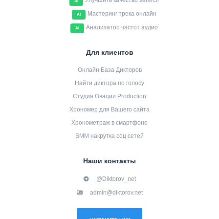
Улучшить качество записи
AI
Мастеринг трека онлайн
AI
Анализатор частот аудио
AI
Для клиентов
Онлайн База Дикторов
Найти диктора по голосу
Студия Овации Production
Хрономер для Вашего сайта
Хронометраж в смартфоне
SMM накрутка соц сетей
Наши контакты
@Diktorov_net
admin@diktorov.net