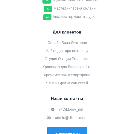
Улучшить качество записи
AI
Мастеринг трека онлайн
AI
Анализатор частот аудио
AI
Для клиентов
Онлайн База Дикторов
Найти диктора по голосу
Студия Овации Production
Хрономер для Вашего сайта
Хронометраж в смартфоне
SMM накрутка соц сетей
Наши контакты
@Diktorov_net
admin@diktorov.net