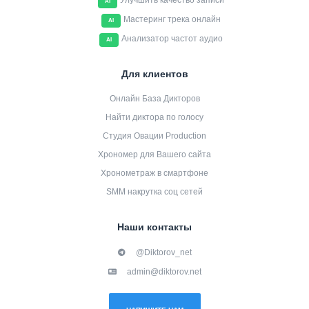
Улучшить качество записи
AI
Мастеринг трека онлайн
AI
Анализатор частот аудио
AI
Для клиентов
Онлайн База Дикторов
Найти диктора по голосу
Студия Овации Production
Хрономер для Вашего сайта
Хронометраж в смартфоне
SMM накрутка соц сетей
Наши контакты
@Diktorov_net
admin@diktorov.net