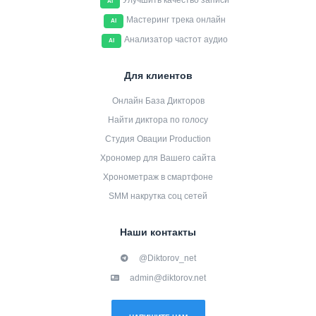
Улучшить качество записи
AI
Мастеринг трека онлайн
AI
Анализатор частот аудио
AI
Для клиентов
Онлайн База Дикторов
Найти диктора по голосу
Студия Овации Production
Хрономер для Вашего сайта
Хронометраж в смартфоне
SMM накрутка соц сетей
Наши контакты
@Diktorov_net
admin@diktorov.net