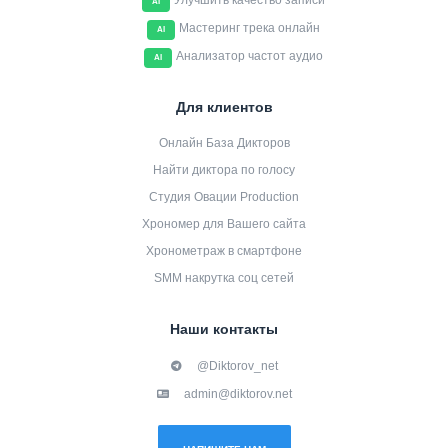
Улучшить качество записи
AI
Мастеринг трека онлайн
AI
Анализатор частот аудио
AI
Для клиентов
Онлайн База Дикторов
Найти диктора по голосу
Студия Овации Production
Хрономер для Вашего сайта
Хронометраж в смартфоне
SMM накрутка соц сетей
Наши контакты
@Diktorov_net
admin@diktorov.net