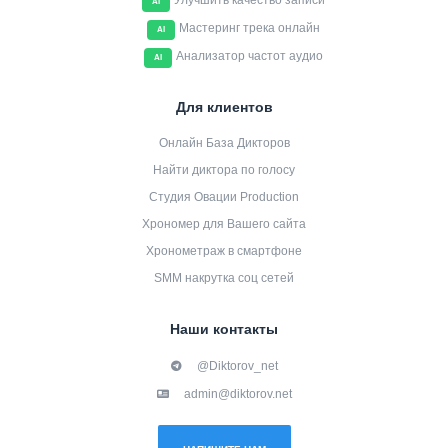
Улучшить качество записи
AI
Мастеринг трека онлайн
AI
Анализатор частот аудио
AI
Для клиентов
Онлайн База Дикторов
Найти диктора по голосу
Студия Овации Production
Хрономер для Вашего сайта
Хронометраж в смартфоне
SMM накрутка соц сетей
Наши контакты
@Diktorov_net
admin@diktorov.net