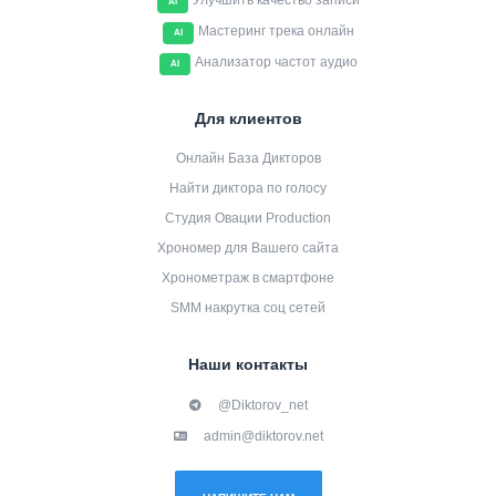
Улучшить качество записи
AI
Мастеринг трека онлайн
AI
Анализатор частот аудио
AI
Для клиентов
Онлайн База Дикторов
Найти диктора по голосу
Студия Овации Production
Хрономер для Вашего сайта
Хронометраж в смартфоне
SMM накрутка соц сетей
Наши контакты
@Diktorov_net
admin@diktorov.net