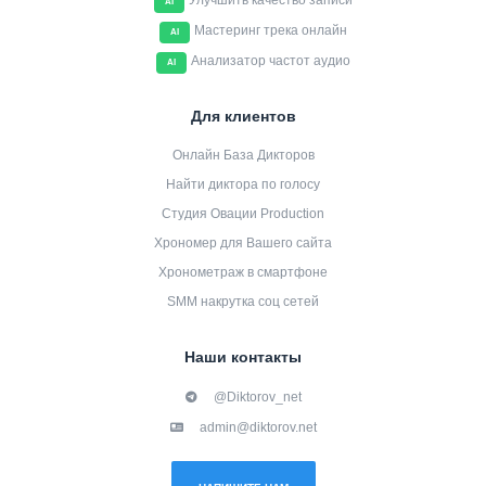
Улучшить качество записи
AI
Мастеринг трека онлайн
AI
Анализатор частот аудио
AI
Для клиентов
Онлайн База Дикторов
Найти диктора по голосу
Студия Овации Production
Хрономер для Вашего сайта
Хронометраж в смартфоне
SMM накрутка соц сетей
Наши контакты
@Diktorov_net
admin@diktorov.net