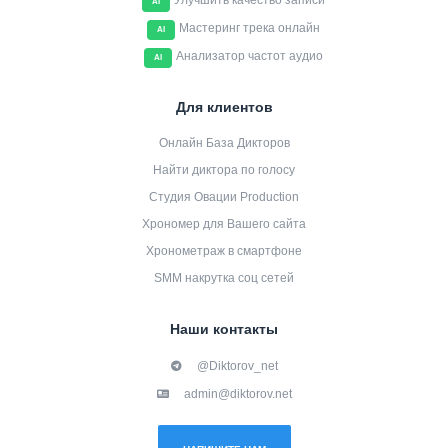
Улучшить качество записи
AI
Мастеринг трека онлайн
AI
Анализатор частот аудио
AI
Для клиентов
Онлайн База Дикторов
Найти диктора по голосу
Студия Овации Production
Хрономер для Вашего сайта
Хронометраж в смартфоне
SMM накрутка соц сетей
Наши контакты
@Diktorov_net
admin@diktorov.net