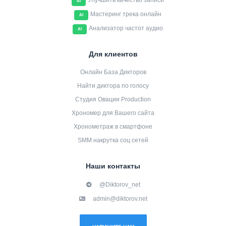
Улучшить качество записи
AI
Мастеринг трека онлайн
AI
Анализатор частот аудио
AI
Для клиентов
Онлайн База Дикторов
Найти диктора по голосу
Студия Овации Production
Хрономер для Вашего сайта
Хронометраж в смартфоне
SMM накрутка соц сетей
Наши контакты
@Diktorov_net
admin@diktorov.net