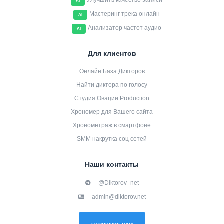
Улучшить качество записи
AI
Мастеринг трека онлайн
AI
Анализатор частот аудио
AI
Для клиентов
Онлайн База Дикторов
Найти диктора по голосу
Студия Овации Production
Хрономер для Вашего сайта
Хронометраж в смартфоне
SMM накрутка соц сетей
Наши контакты
@Diktorov_net
admin@diktorov.net