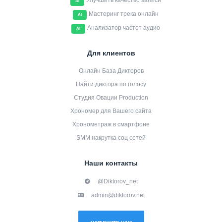
Улучшить качество записи
AI
Мастеринг трека онлайн
AI
Анализатор частот аудио
AI
Для клиентов
Онлайн База Дикторов
Найти диктора по голосу
Студия Овации Production
Хрономер для Вашего сайта
Хронометраж в смартфоне
SMM накрутка соц сетей
Наши контакты
@Diktorov_net
admin@diktorov.net