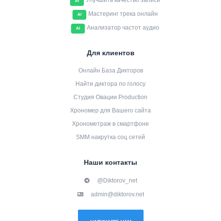
Улучшить качество записи
AI
Мастеринг трека онлайн
AI
Анализатор частот аудио
AI
Для клиентов
Онлайн База Дикторов
Найти диктора по голосу
Студия Овации Production
Хрономер для Вашего сайта
Хронометраж в смартфоне
SMM накрутка соц сетей
Наши контакты
@Diktorov_net
admin@diktorov.net