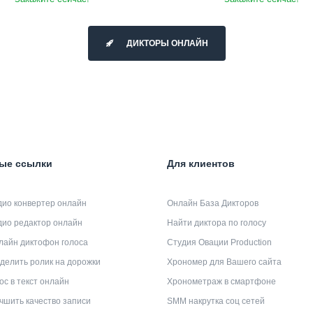
ДИКТОРЫ ОНЛАЙН
ые ссылки
Для клиентов
дио конвертер онлайн
Онлайн База Дикторов
дио редактор онлайн
Найти диктора по голосу
лайн диктофон голоса
Студия Овации Production
делить ролик на дорожки
Хрономер для Вашего сайта
ос в текст онлайн
Хронометраж в смартфоне
чшить качество записи
SMM накрутка соц сетей