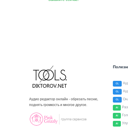
Полезн
Ау
CL
Ау
CL
Аудио редактор онлайн - обрезать песню,
Он
CL
поднять громкость и многое другое.
Раз
AI
Гол
AI
Улу
AI