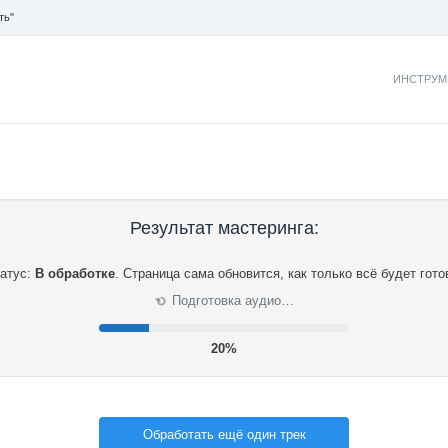
ть"
ИНСТРУМ
Результат мастеринга:
атус:
В обработке
.
Страница сама обновится, как только всё будет гото
Подготовка аудио…
⟳
21%
Обработать ещё один трек