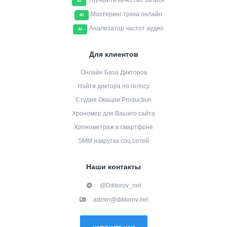
Улучшить качество записи
AI
Мастеринг трека онлайн
AI
Анализатор частот аудио
AI
Для клиентов
Онлайн База Дикторов
Найти диктора по голосу
Студия Овации Production
Хрономер для Вашего сайта
Хронометраж в смартфоне
SMM накрутка соц сетей
Наши контакты
@Diktorov_net
admin@diktorov.net