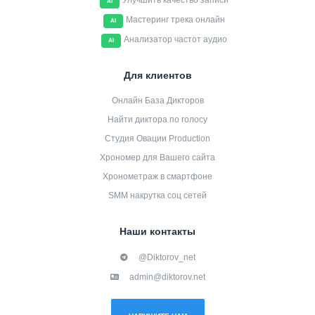
Улучшить качество записи
AI
Мастеринг трека онлайн
AI
Анализатор частот аудио
AI
Для клиентов
Онлайн База Дикторов
Найти диктора по голосу
Студия Овации Production
Хрономер для Вашего сайта
Хронометраж в смартфоне
SMM накрутка соц сетей
Наши контакты
@Diktorov_net
admin@diktorov.net