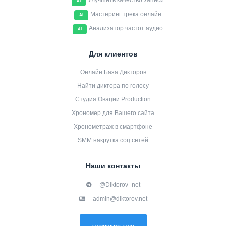
Улучшить качество записи
AI
Мастеринг трека онлайн
AI
Анализатор частот аудио
AI
Для клиентов
Онлайн База Дикторов
Найти диктора по голосу
Студия Овации Production
Хрономер для Вашего сайта
Хронометраж в смартфоне
SMM накрутка соц сетей
Наши контакты
@Diktorov_net
admin@diktorov.net