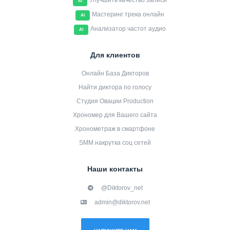
Улучшить качество записи
AI
Мастеринг трека онлайн
AI
Анализатор частот аудио
AI
Для клиентов
Онлайн База Дикторов
Найти диктора по голосу
Студия Овации Production
Хрономер для Вашего сайта
Хронометраж в смартфоне
SMM накрутка соц сетей
Наши контакты
@Diktorov_net
admin@diktorov.net