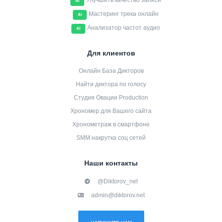
Улучшить качество записи
AI
Мастеринг трека онлайн
AI
Анализатор частот аудио
AI
Для клиентов
Онлайн База Дикторов
Найти диктора по голосу
Студия Овации Production
Хрономер для Вашего сайта
Хронометраж в смартфоне
SMM накрутка соц сетей
Наши контакты
@Diktorov_net
admin@diktorov.net