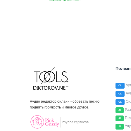
Полезн
Ау
CL
Ау
CL
Аудио редактор онлайн - обрезать песню,
Он
CL
поднять громкость и многое другое.
Раз
AI
Гол
AI
Улу
AI