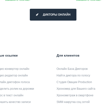
ДИКТОРЫ ОНЛАЙН
ые ссылки
Для клиентов
дио конвертер онлайн
Онлайн База Дикторов
дио редактор онлайн
Найти диктора по голосу
лайн диктофон голоса
Студия Овации Production
делить ролик на дорожки
Хрономер для Вашего сайта
ос в текст онлайн
Хронометраж в смартфоне
чшить качество записи
SMM накрутка соц сетей