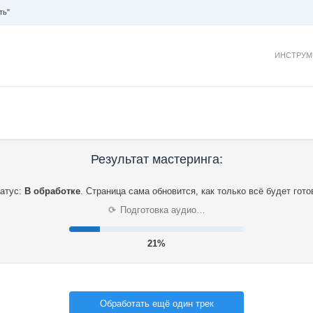
ть"
ИНСТРУМ
Результат мастеринга:
атус:
В обработке
.
Страница сама обновится, как только всё будет гото
Подготовка аудио…
⟳
22%
Обработать ещё один трек