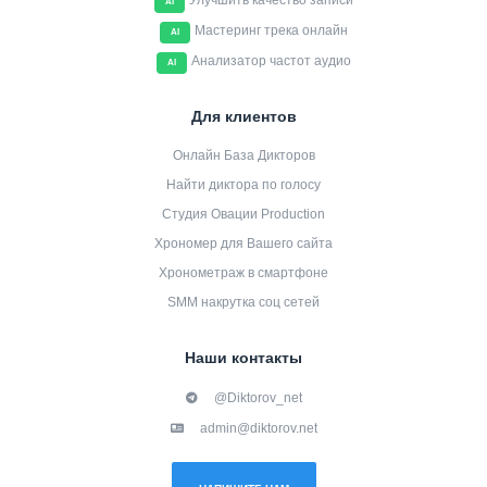
Улучшить качество записи
AI
Мастеринг трека онлайн
AI
Анализатор частот аудио
AI
Для клиентов
Онлайн База Дикторов
Найти диктора по голосу
Студия Овации Production
Хрономер для Вашего сайта
Хронометраж в смартфоне
SMM накрутка соц сетей
Наши контакты
@Diktorov_net
admin@diktorov.net