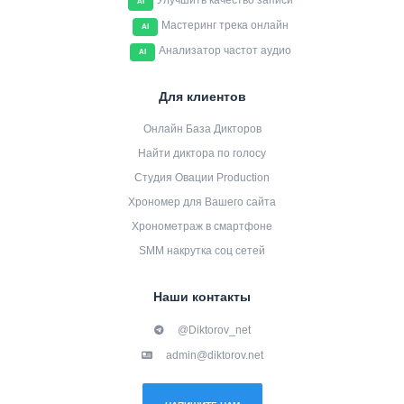
Улучшить качество записи
AI
Мастеринг трека онлайн
AI
Анализатор частот аудио
AI
Для клиентов
Онлайн База Дикторов
Найти диктора по голосу
Студия Овации Production
Хрономер для Вашего сайта
Хронометраж в смартфоне
SMM накрутка соц сетей
Наши контакты
@Diktorov_net
admin@diktorov.net