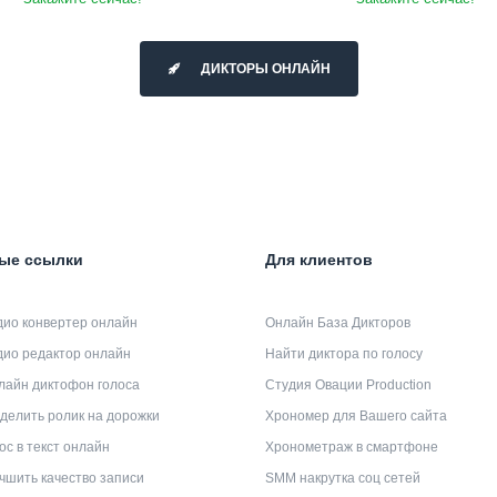
ДИКТОРЫ ОНЛАЙН
ые ссылки
Для клиентов
дио конвертер онлайн
Онлайн База Дикторов
дио редактор онлайн
Найти диктора по голосу
лайн диктофон голоса
Студия Овации Production
делить ролик на дорожки
Хрономер для Вашего сайта
ос в текст онлайн
Хронометраж в смартфоне
чшить качество записи
SMM накрутка соц сетей