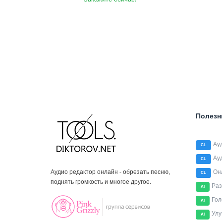
Полезн
Ау
CL
Ау
CL
Аудио редактор онлайн - обрезать песню,
Он
CL
поднять громкость и многое другое.
Раз
AI
Гол
AI
Улу
AI