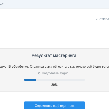
ть"
ИНСТРУМ
Результат мастеринга:
атус:
В обработке
.
Страница сама обновится, как только всё будет гото
Подготовка аудио…
⟳
20%
Обработать ещё один трек