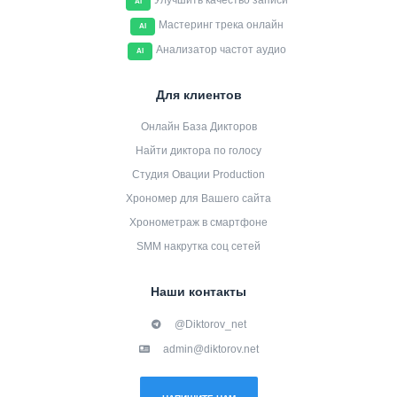
Улучшить качество записи
AI
Мастеринг трека онлайн
AI
Анализатор частот аудио
AI
Для клиентов
Онлайн База Дикторов
Найти диктора по голосу
Студия Овации Production
Хрономер для Вашего сайта
Хронометраж в смартфоне
SMM накрутка соц сетей
Наши контакты
@Diktorov_net
admin@diktorov.net