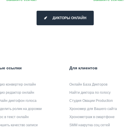
ДИКТОРЫ ОНЛАЙН
ые ссылки
Для клиентов
дио конвертер онлайн
Онлайн База Дикторов
дио редактор онлайн
Найти диктора по голосу
лайн диктофон голоса
Студия Овации Production
делить ролик на дорожки
Хрономер для Вашего сайта
ос в текст онлайн
Хронометраж в смартфоне
чшить качество записи
SMM накрутка соц сетей