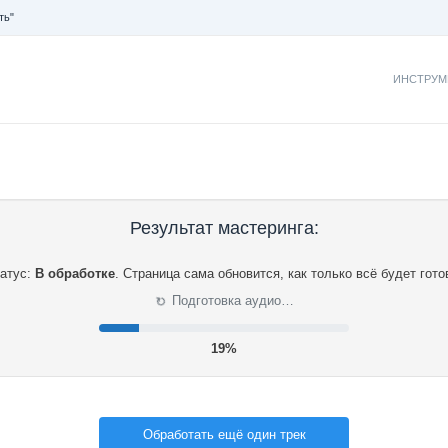
ть"
ИНСТРУМ
Результат мастеринга:
атус:
В обработке
.
Страница сама обновится, как только всё будет гото
⟳
Подготовка аудио…
20%
Обработать ещё один трек