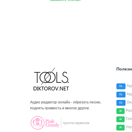
Полезн
Ау
CL
Ау
CL
Аудио редактор онлайн - обрезать песню,
Он
CL
поднять громкость и многое другое.
Раз
AI
Гол
AI
Улу
AI