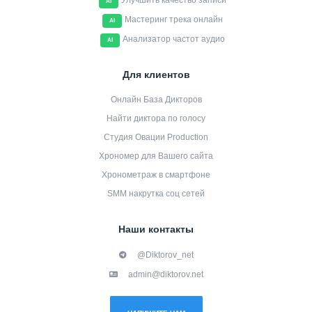
Улучшить качество записи
AI
Мастеринг трека онлайн
AI
Анализатор частот аудио
AI
Для клиентов
Онлайн База Дикторов
Найти диктора по голосу
Студия Овации Production
Хрономер для Вашего сайта
Хронометраж в смартфоне
SMM накрутка соц сетей
Наши контакты
@Diktorov_net
admin@diktorov.net