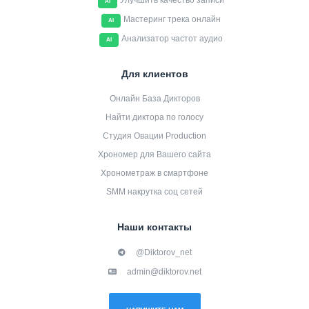
Улучшить качество записи
AI
Мастеринг трека онлайн
AI
Анализатор частот аудио
AI
Для клиентов
Онлайн База Дикторов
Найти диктора по голосу
Студия Овации Production
Хрономер для Вашего сайта
Хронометраж в смартфоне
SMM накрутка соц сетей
Наши контакты
@Diktorov_net
admin@diktorov.net