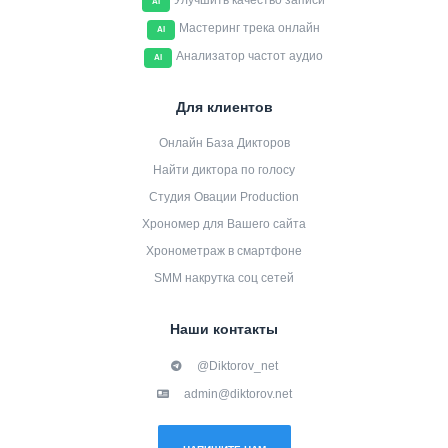
Улучшить качество записи
AI
Мастеринг трека онлайн
AI
Анализатор частот аудио
AI
Для клиентов
Онлайн База Дикторов
Найти диктора по голосу
Студия Овации Production
Хрономер для Вашего сайта
Хронометраж в смартфоне
SMM накрутка соц сетей
Наши контакты
@Diktorov_net
admin@diktorov.net