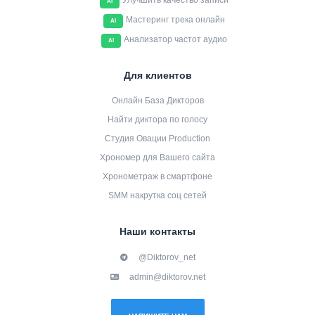
Улучшить качество записи
AI
Мастеринг трека онлайн
AI
Анализатор частот аудио
AI
Для клиентов
Онлайн База Дикторов
Найти диктора по голосу
Студия Овации Production
Хрономер для Вашего сайта
Хронометраж в смартфоне
SMM накрутка соц сетей
Наши контакты
@Diktorov_net
admin@diktorov.net