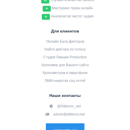
Улучшить качество записи
AI
Мастеринг трека онлайн
AI
Анализатор частот аудио
AI
Для клиентов
Онлайн База Дикторов
Найти диктора по голосу
Студия Овации Production
Хрономер для Вашего сайта
Хронометраж в смартфоне
SMM накрутка соц сетей
Наши контакты
@Diktorov_net
admin@diktorov.net