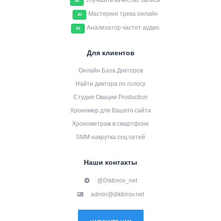
Улучшить качество записи
AI
Мастеринг трека онлайн
AI
Анализатор частот аудио
AI
Для клиентов
Онлайн База Дикторов
Найти диктора по голосу
Студия Овации Production
Хрономер для Вашего сайта
Хронометраж в смартфоне
SMM накрутка соц сетей
Наши контакты
@Diktorov_net
admin@diktorov.net