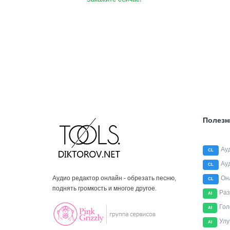
Полезн
Ау
CL
Ау
CL
Аудио редактор онлайн - обрезать песню,
Он
CL
поднять громкость и многое другое.
Раз
AI
Гол
AI
Улу
AI