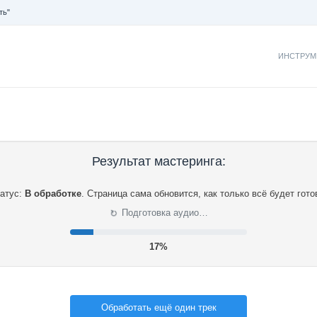
ть"
ИНСТРУМ
Результат мастеринга:
атус:
В обработке
.
Страница сама обновится, как только всё будет гото
⟳
Подготовка аудио…
18%
Обработать ещё один трек