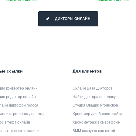
ДИКТОРЫ ОНЛАЙН
ые ссылки
Для клиентов
дио конвертер онлайн
Онлайн База Дикторов
дио редактор онлайн
Найти диктора по голосу
лайн диктофон голоса
Студия Овации Production
делить ролик на дорожки
Хрономер для Вашего сайта
ос в текст онлайн
Хронометраж в смартфоне
чшить качество записи
SMM накрутка соц сетей