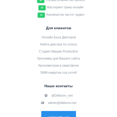
Улучшить качество записи
AI
Мастеринг трека онлайн
AI
Анализатор частот аудио
AI
Для клиентов
Онлайн База Дикторов
Найти диктора по голосу
Студия Овации Production
Хрономер для Вашего сайта
Хронометраж в смартфоне
SMM накрутка соц сетей
Наши контакты
@Diktorov_net
admin@diktorov.net