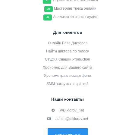
Улучшить качество записи
AI
Мастеринг трека онлайн
AI
Анализатор частот аудио
AI
Для клиентов
Онлайн База Дикторов
Найти диктора по голосу
Студия Овации Production
Хрономер для Вашего сайта
Хронометраж в смартфоне
SMM накрутка соц сетей
Наши контакты
@Diktorov_net
admin@diktorov.net