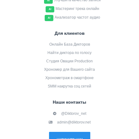
Улучшить качество записи
AI
Мастеринг трека онлайн
AI
Анализатор частот аудио
AI
Для клиентов
Онлайн База Дикторов
Найти диктора по голосу
Студия Овации Production
Хрономер для Вашего сайта
Хронометраж в смартфоне
SMM накрутка соц сетей
Наши контакты
@Diktorov_net
admin@diktorov.net