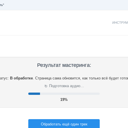
ть"
ИНСТРУМ
Результат мастеринга:
атус:
В обработке
.
Страница сама обновится, как только всё будет гото
⟳
Подготовка аудио…
20%
Обработать ещё один трек