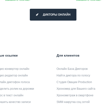
ДИКТОРЫ ОНЛАЙН
ые ссылки
Для клиентов
дио конвертер онлайн
Онлайн База Дикторов
дио редактор онлайн
Найти диктора по голосу
лайн диктофон голоса
Студия Овации Production
делить ролик на дорожки
Хрономер для Вашего сайта
ос в текст онлайн
Хронометраж в смартфоне
чшить качество записи
SMM накрутка соц сетей