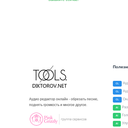
Полезн
Ау
CL
Ау
CL
Аудио редактор онлайн - обрезать песню,
Он
CL
поднять громкость и многое другое.
Раз
AI
Гол
AI
Улу
AI