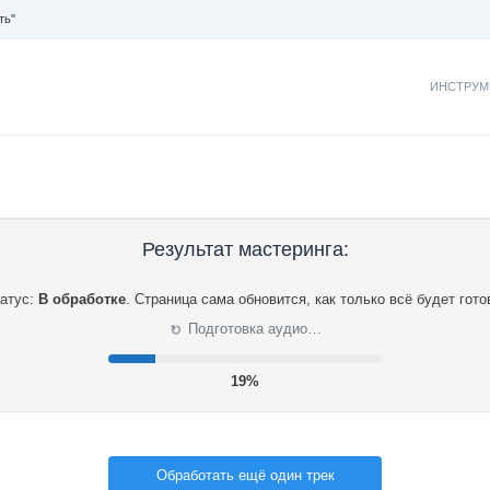
ть"
ИНСТРУМ
Результат мастеринга:
атус:
В обработке
.
Страница сама обновится, как только всё будет гото
⟳
Подготовка аудио…
20%
Обработать ещё один трек