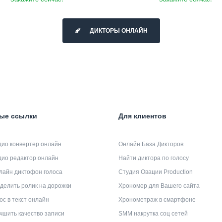
ДИКТОРЫ ОНЛАЙН
ые ссылки
Для клиентов
дио конвертер онлайн
Онлайн База Дикторов
дио редактор онлайн
Найти диктора по голосу
лайн диктофон голоса
Студия Овации Production
делить ролик на дорожки
Хрономер для Вашего сайта
ос в текст онлайн
Хронометраж в смартфоне
чшить качество записи
SMM накрутка соц сетей