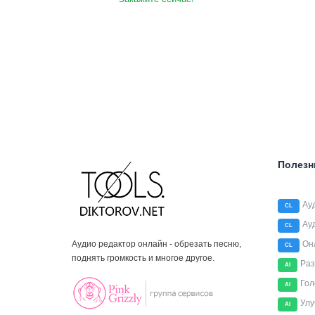
Полезн
Ау
CL
Ау
CL
Аудио редактор онлайн - обрезать песню,
Он
CL
поднять громкость и многое другое.
Раз
AI
Гол
AI
Улу
AI